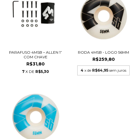
PARAFUSO 4MSB – ALLEN 1”
RODA 4MSB - LOGO 56MM
COM CHAVE
R$259,80
R$31,80
4
x de
R$64,95
sem juros
7
X DE
R$5,30