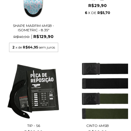
R$29,90
6
X DE
R$5,70
SHAPE MARFIM 4MSB -
ISOMETRIC - 8.35"
R$129,90
R$149,90
2
x de
R$64,95
sem juros
TIP - S6
CINTO 4MSB