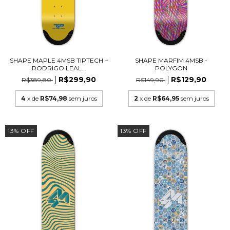
SHAPE MAPLE 4MSB TIPTECH –
SHAPE MARFIM 4MSB -
RODRIGO LEAL...
POLYGON
R$299,90
R$129,90
R$389,80
R$149,90
4
x de
R$74,98
sem juros
2
x de
R$64,95
sem juros
13
%
OFF
13
%
OFF