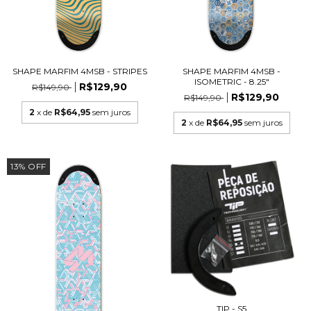
SHAPE MARFIM 4MSB - STRIPES
SHAPE MARFIM 4MSB -
ISOMETRIC - 8.25"
R$129,90
R$149,90
R$129,90
R$149,90
2
x de
R$64,95
sem juros
2
x de
R$64,95
sem juros
13
%
OFF
TIP - S5