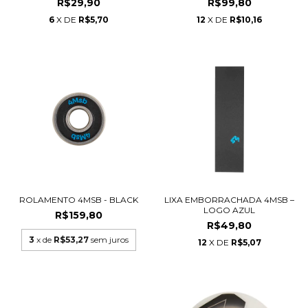
R$29,90
R$99,80
6
X DE
R$5,70
12
X DE
R$10,16
ROLAMENTO 4MSB - BLACK
LIXA EMBORRACHADA 4MSB –
LOGO AZUL
R$159,80
R$49,80
3
x de
R$53,27
sem juros
12
X DE
R$5,07