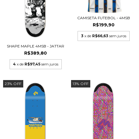
CAMISETA FUTEBOL - 4MSB
R$199,90
3
x de
R$66,63
sem juros
SHAPE MAPLE 4MSB - JATTAR
R$389,80
4
x de
R$97,45
sem juros
23
%
OFF
13
%
OFF