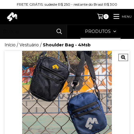
FRETE GRÁTIS: sudeste R$ 250 - restante do Brasil R$ 300
MENU
0
PRODUTOS
Início
/
Vestuário
/
Shoulder Bag - 4Msb