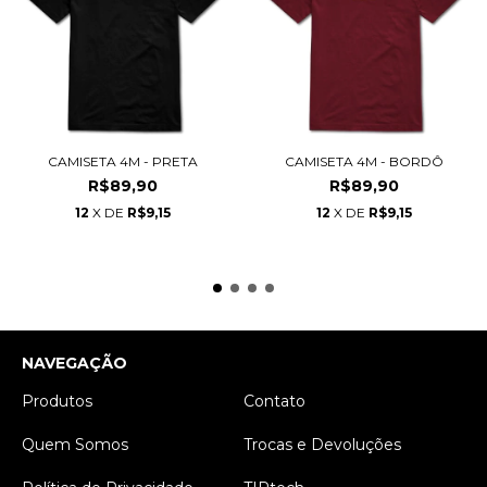
CAMISETA 4M - PRETA
CAMISETA 4M - BORDÔ
R$89,90
R$89,90
12
X DE
R$9,15
12
X DE
R$9,15
NAVEGAÇÃO
Produtos
Contato
Quem Somos
Trocas e Devoluções